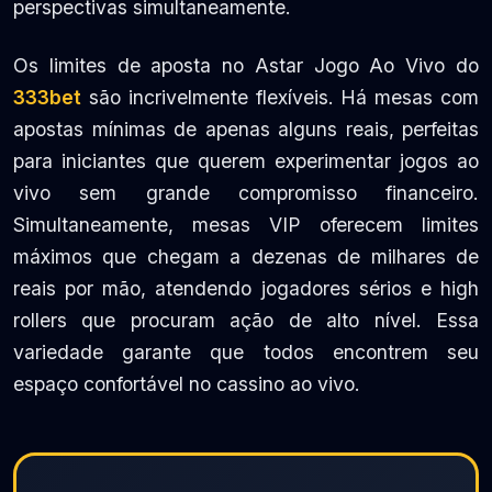
perspectivas simultaneamente.
Os limites de aposta no Astar Jogo Ao Vivo do
333bet
são incrivelmente flexíveis. Há mesas com
apostas mínimas de apenas alguns reais, perfeitas
para iniciantes que querem experimentar jogos ao
vivo sem grande compromisso financeiro.
Simultaneamente, mesas VIP oferecem limites
máximos que chegam a dezenas de milhares de
reais por mão, atendendo jogadores sérios e high
rollers que procuram ação de alto nível. Essa
variedade garante que todos encontrem seu
espaço confortável no cassino ao vivo.