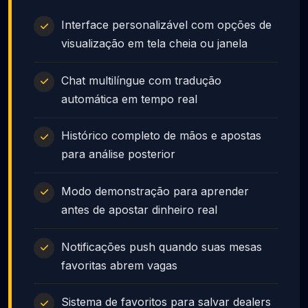
Interface personalizável com opções de
visualização em tela cheia ou janela
Chat multilíngue com tradução
automática em tempo real
Histórico completo de mãos e apostas
para análise posterior
Modo demonstração para aprender
antes de apostar dinheiro real
Notificações push quando suas mesas
favoritas abrem vagas
Sistema de favoritos para salvar dealers