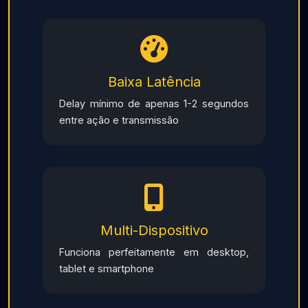
Baixa Latência
Delay mínimo de apenas 1-2 segundos
entre ação e transmissão
Multi-Dispositivo
Funciona perfeitamente em desktop,
tablet e smartphone