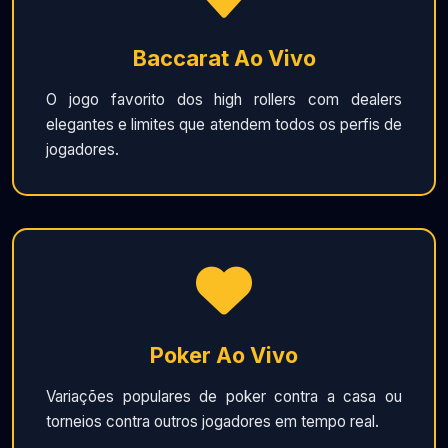
Baccarat Ao Vivo
O jogo favorito dos high rollers com dealers
elegantes e limites que atendem todos os perfis de
jogadores.
Poker Ao Vivo
Variações populares de poker contra a casa ou
torneios contra outros jogadores em tempo real.