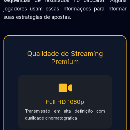
sequências de resultados no baccarat. Alguns
jogadores usam essas informações para informar
suas estratégias de apostas.
Qualidade de Streaming
Premium
Full HD 1080p
Transmissão em alta definição com
qualidade cinematográfica