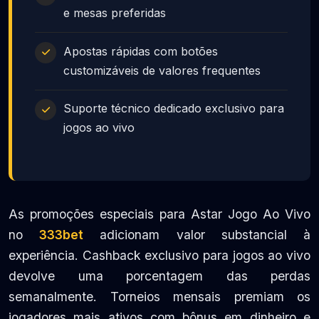
e mesas preferidas
Apostas rápidas com botões
customizáveis de valores frequentes
Suporte técnico dedicado exclusivo para
jogos ao vivo
As promoções especiais para Astar Jogo Ao Vivo
no
333bet
adicionam valor substancial à
experiência. Cashback exclusivo para jogos ao vivo
devolve uma porcentagem das perdas
semanalmente. Torneios mensais premiam os
jogadores mais ativos com bônus em dinheiro e