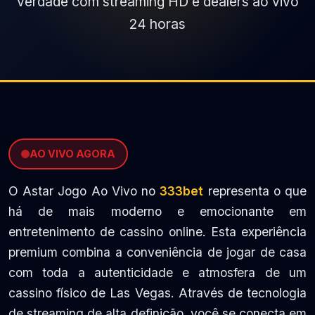
verdade com streaming HD e dealers ao vivo
24 horas
AO VIVO AGORA
O Astar Jogo Ao Vivo no
333bet
representa o que
há de mais moderno e emocionante em
entretenimento de cassino online. Esta experiência
premium combina a conveniência de jogar de casa
com toda a autenticidade e atmosfera de um
cassino físico de Las Vegas. Através de tecnologia
de streaming de alta definição, você se conecta em