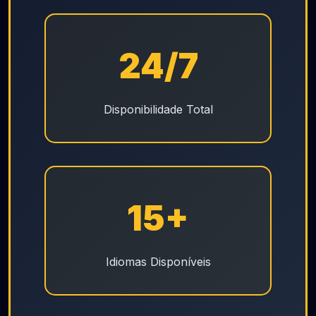
24/7
Disponibilidade Total
15+
Idiomas Disponíveis