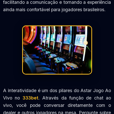
facilitando a comunicação e tornando a experiência
ainda mais confortável para jogadores brasileiros.
A interatividade é um dos pilares do Astar Jogo Ao
Vivo no
333bet
. Através da função de chat ao
vivo, você pode conversar diretamente com o
dealer e outros jogadores na mesa. Pergunte sobre