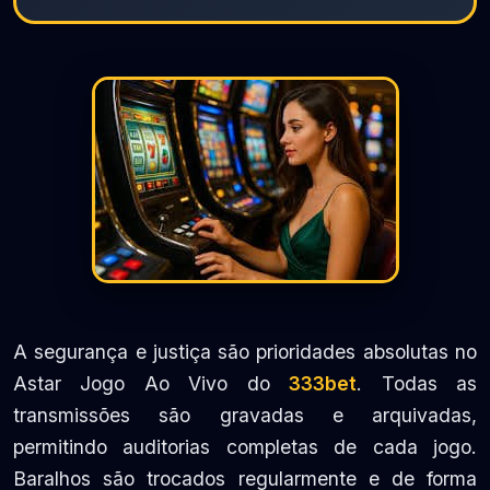
A segurança e justiça são prioridades absolutas no
Astar Jogo Ao Vivo do
333bet
. Todas as
transmissões são gravadas e arquivadas,
permitindo auditorias completas de cada jogo.
Baralhos são trocados regularmente e de forma