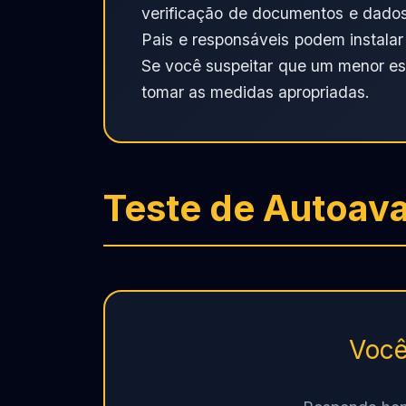
verificação de documentos e dados 
Pais e responsáveis podem instalar 
Se você suspeitar que um menor es
tomar as medidas apropriadas.
Teste de Autoava
Você