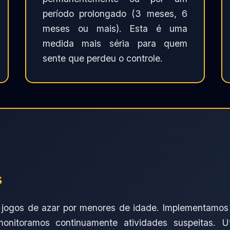
período prolongado (3 meses, 6
meses ou mais). Esta é uma
medida mais séria para quem
sente que perdeu o controle.
s
 jogos de azar por menores de idade. Implementamos 
onitoramos continuamente atividades suspeitas. U