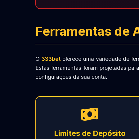
Ferramentas de 
O
333bet
oferece uma variedade de ferr
Estas ferramentas foram projetadas par
configurações da sua conta.
Limites de Depósito