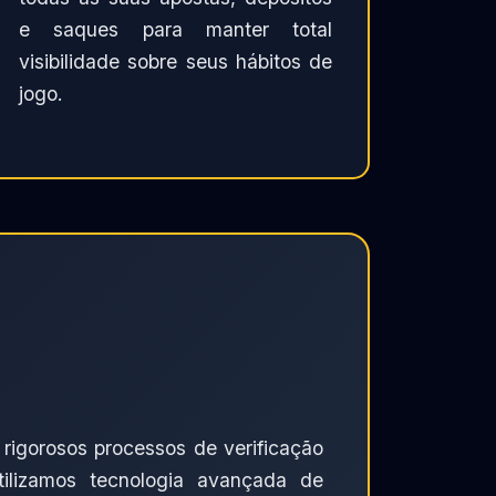
e saques para manter total
visibilidade sobre seus hábitos de
jogo.
rigorosos processos de verificação
tilizamos tecnologia avançada de