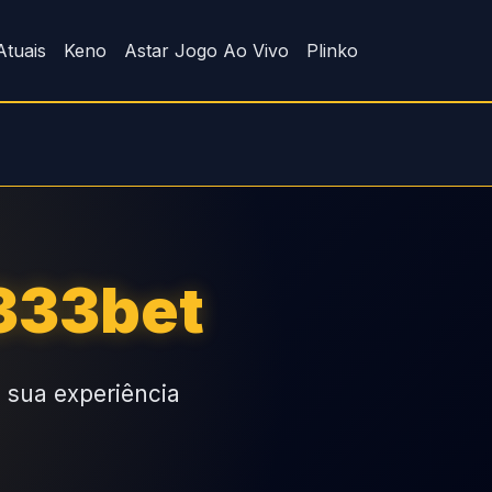
tuais
Keno
Astar Jogo Ao Vivo
Plinko
333bet
sua experiência