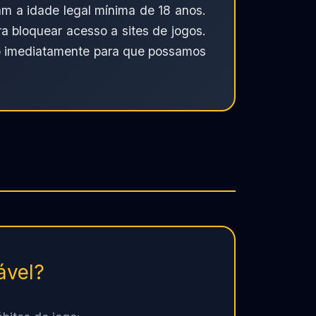
am a idade legal mínima de 18 anos.
ra bloquear acesso a sites de jogos.
co imediatamente para que possamos
ável?