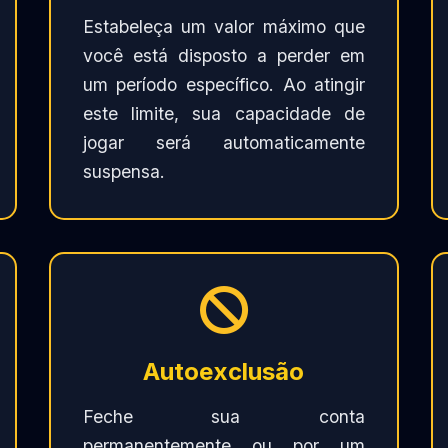
Estabeleça um valor máximo que
você está disposto a perder em
um período específico. Ao atingir
este limite, sua capacidade de
jogar será automaticamente
suspensa.
Autoexclusão
Feche sua conta
permanentemente ou por um