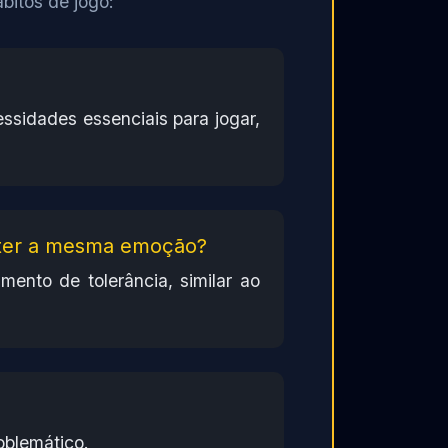
bitos de jogo:
ssidades essenciais para jogar,
obter a mesma emoção?
ento de tolerância, similar ao
oblemático.