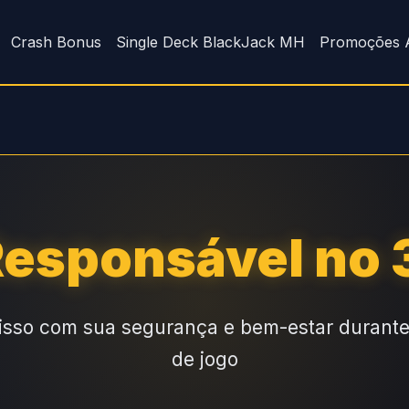
Crash Bonus
Single Deck BlackJack MH
Promoções A
Responsável no 
sso com sua segurança e bem-estar durante 
de jogo