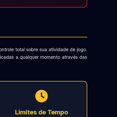
role total sobre sua atividade de jogo.
ificadas a qualquer momento através das
Limites de Tempo