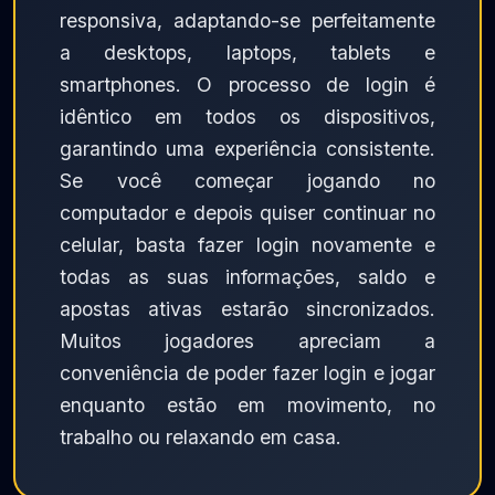
responsiva, adaptando-se perfeitamente
a desktops, laptops, tablets e
smartphones. O processo de login é
idêntico em todos os dispositivos,
garantindo uma experiência consistente.
Se você começar jogando no
computador e depois quiser continuar no
celular, basta fazer login novamente e
todas as suas informações, saldo e
apostas ativas estarão sincronizados.
Muitos jogadores apreciam a
conveniência de poder fazer login e jogar
enquanto estão em movimento, no
trabalho ou relaxando em casa.