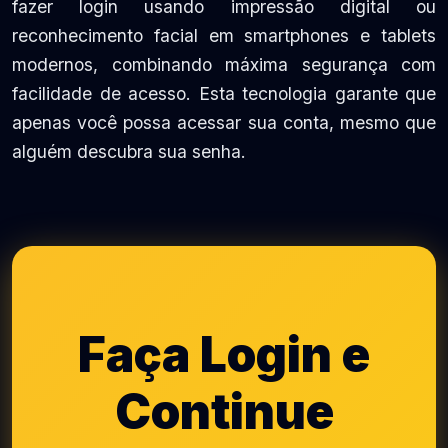
fazer login usando impressão digital ou
reconhecimento facial em smartphones e tablets
modernos, combinando máxima segurança com
facilidade de acesso. Esta tecnologia garante que
apenas você possa acessar sua conta, mesmo que
alguém descubra sua senha.
Faça Login e
Continue