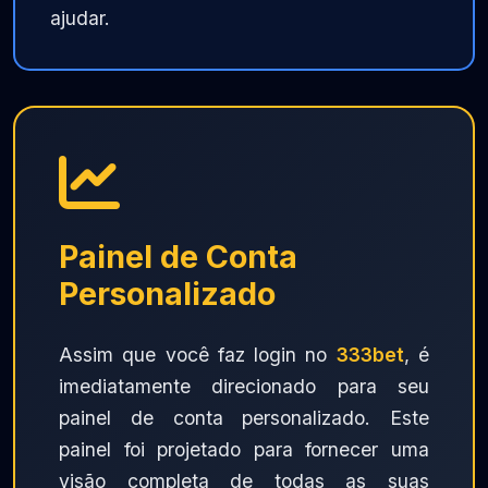
ajudar.
Painel de Conta
Personalizado
Assim que você faz login no
333bet
, é
imediatamente direcionado para seu
painel de conta personalizado. Este
painel foi projetado para fornecer uma
visão completa de todas as suas