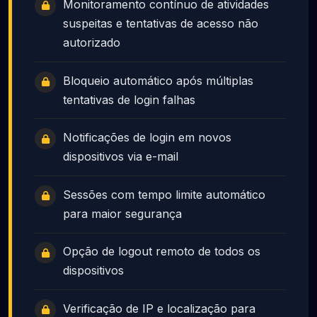
Monitoramento contínuo de atividades
suspeitas e tentativas de acesso não
autorizado
Bloqueio automático após múltiplas
tentativas de login falhas
Notificações de login em novos
dispositivos via e-mail
Sessões com tempo limite automático
para maior segurança
Opção de logout remoto de todos os
dispositivos
Verificação de IP e localização para