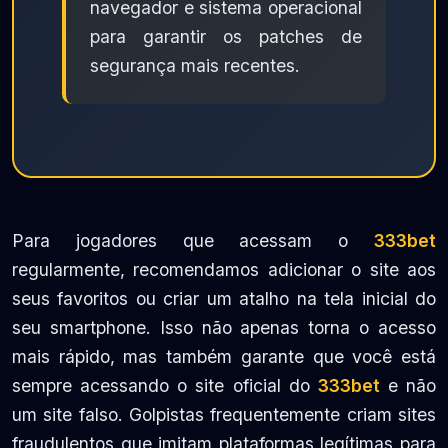
navegador e sistema operacional
para garantir os patches de
segurança mais recentes.
Para jogadores que acessam o
333bet
regularmente, recomendamos adicionar o site aos
seus favoritos ou criar um atalho na tela inicial do
seu smartphone. Isso não apenas torna o acesso
mais rápido, mas também garante que você está
sempre acessando o site oficial do
333bet
e não
um site falso. Golpistas frequentemente criam sites
fraudulentos que imitam plataformas legítimas para