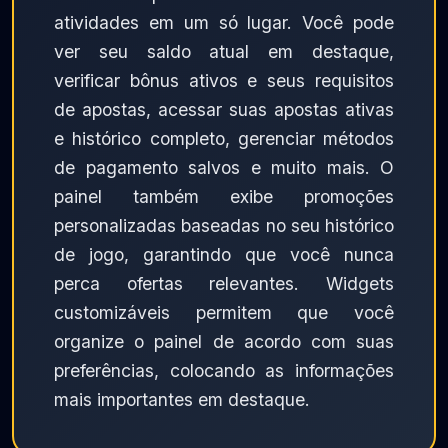
atividades em um só lugar. Você pode
ver seu saldo atual em destaque,
verificar bônus ativos e seus requisitos
de apostas, acessar suas apostas ativas
e histórico completo, gerenciar métodos
de pagamento salvos e muito mais. O
painel também exibe promoções
personalizadas baseadas no seu histórico
de jogo, garantindo que você nunca
perca ofertas relevantes. Widgets
customizáveis permitem que você
organize o painel de acordo com suas
preferências, colocando as informações
mais importantes em destaque.