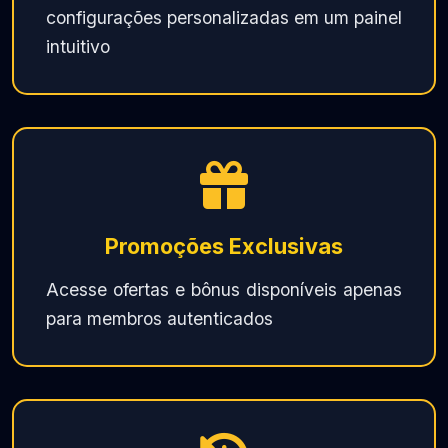
configurações personalizadas em um painel
intuitivo
Promoções Exclusivas
Acesse ofertas e bônus disponíveis apenas
para membros autenticados