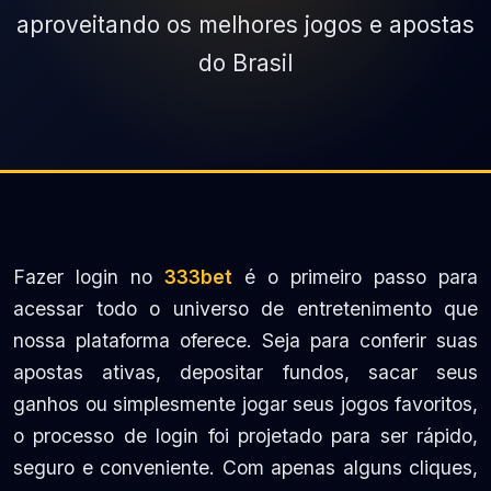
aproveitando os melhores jogos e apostas
do Brasil
Fazer login no
333bet
é o primeiro passo para
acessar todo o universo de entretenimento que
nossa plataforma oferece. Seja para conferir suas
apostas ativas, depositar fundos, sacar seus
ganhos ou simplesmente jogar seus jogos favoritos,
o processo de login foi projetado para ser rápido,
seguro e conveniente. Com apenas alguns cliques,